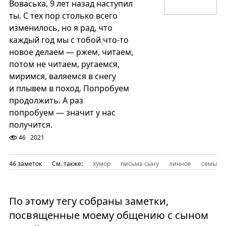
Воваська, 9 лет назад наступил
ты. С тех пор столько всего
изменилось, но я рад, что
каждый год мы с тобой что-то
новое делаем — ржем, читаем,
потом не читаем, ругаемся,
миримся, валяемся в снегу
и плывем в поход. Попробуем
продолжить. А раз
попробуем — значит у нас
получится.
46
2021
46 заметок
См. также:
хумор
письма сыну
личное
семья
По этому тегу собраны заметки,
посвященные моему общению с сыном