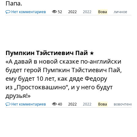
Папа.
Нет комментариев
52
2022
2022
Вова
личное
п
Пумпкин Тэйстиевич Пай
«А давай в новой сказке по-английски
будет герой Пумпкин Тэйстиевич Пай,
ему будет 10 лет, как дяде Федору
из „Простоквашино“, и у него будут
друзья!»
Нет комментариев
40
2022
2022
Вова
вовочтение