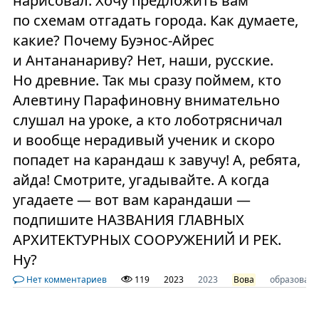
нарисовал. Хочу предложить вам
по схемам отгадать города. Как думаете,
какие? Почему Буэнос-Айрес
и Антананариву? Нет, наши, русские.
Но древние. Так мы сразу поймем, кто
Алевтину Парафиновну внимательно
слушал на уроке, а кто лоботрясничал
и вообще нерадивый ученик и скоро
попадет на карандаш к завучу! А, ребята,
айда! Смотрите, угадывайте. А когда
угадаете — вот вам карандаши —
подпишите НАЗВАНИЯ ГЛАВНЫХ
АРХИТЕКТУРНЫХ СООРУЖЕНИЙ И РЕК.
Ну?
Нет комментариев
119
2023
2023
Вова
образован