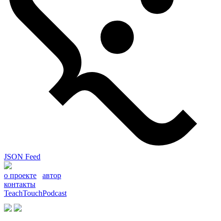
JSON Feed
о проекте
автор
контакты
TeachTouchPodcast