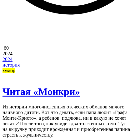
60
2024
2024
история
хумор
Читая «Монкри»
Из истории многочисленных отеческих обманов милого,
наивного дитяти. Вот что делать, если папа любит «Графа
Монте-Кристо», а ребенок, подлюка, ни в какую не хочет
читать? После того, как увидел два толстенных тома. Тут
на выручку приходит врожденная и приобретенная папина
страсть к жульничеству.