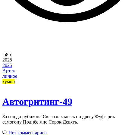
585
2025
2025
Артек
личное
хумор
Автогритинг-49
За год до рубикона Скача как мысь по древу Фуфырик
самогону Поднёс мне Сорок Девять.
Нет комментариев