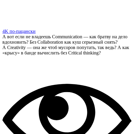
4K по-пацански
А вот если не владеешь Communication — как братву на дело
вдохновить? Без Collaboration как куш серьезный снять?
А Creativity — она же чтоб мусоров попутать, так ведь? А как
«крысу» в банде вычислить без Сritical thinking?