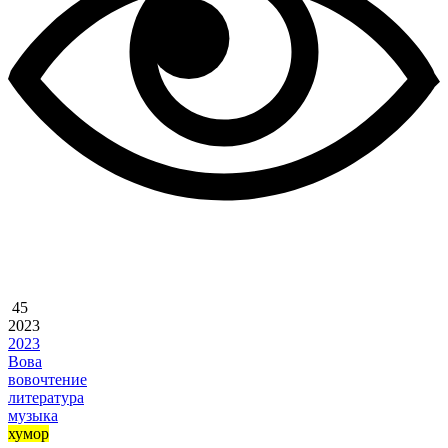
45
2023
2023
Вова
вовочтение
литература
музыка
хумор