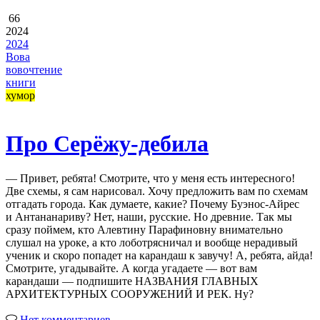
66
2024
2024
Вова
вовочтение
книги
хумор
Про Серёжу-дебила
— Привет, ребята! Смотрите, что у меня есть интересного!
Две схемы, я сам нарисовал. Хочу предложить вам по схемам
отгадать города. Как думаете, какие? Почему Буэнос-Айрес
и Антананариву? Нет, наши, русские. Но древние. Так мы
сразу поймем, кто Алевтину Парафиновну внимательно
слушал на уроке, а кто лоботрясничал и вообще нерадивый
ученик и скоро попадет на карандаш к завучу! А, ребята, айда!
Смотрите, угадывайте. А когда угадаете — вот вам
карандаши — подпишите НАЗВАНИЯ ГЛАВНЫХ
АРХИТЕКТУРНЫХ СООРУЖЕНИЙ И РЕК. Ну?
Нет комментариев