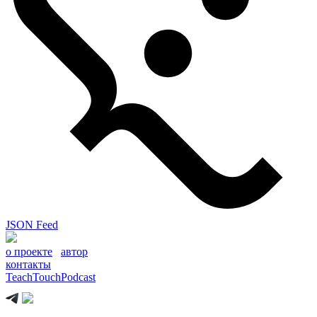
JSON Feed
о проекте
автор
контакты
TeachTouchPodcast