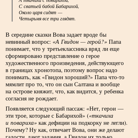
С сватьей бабой Бабарихой,
Около царя сидят —
Четырьмя все три глядят.
В середине сказки Вова задает вроде бы
невинный вопрос:
«А Гвидон — герой?»
Папа
понимает, что у третьеклассника вряд ли еще
сформировано представление о герое
художественного произведения, действующего
в границах хронотопа, поэтому вопрос надо
понимать, как «Гвидон хороший?» Папа что-то
мямлит про то, что он сын Салтана и вообще
на острове княжит, что, как видится, у ребенка
согласия не рождает.
Появляется следующий пассаж: «Нет, герои —
эти трое, которые с Бабарихой» (
«ткачиха
и повариха»
как дефиции на подкорку не легли).
Почему? Ну как, отвечает Вова, они же делают
гадости, дают задания, а Гвидон их только