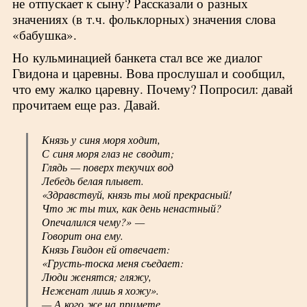
не отпускает к сыну? Рассказали о разных
значениях (в т.ч. фольклорных) значения слова
«бабушка».
Но кульминацией банкета стал все же диалог
Гвидона и царевны. Вова прослушал и сообщил,
что ему жалко царевну. Почему? Попросил: давай
прочитаем еще раз. Давай.
Князь у синя моря ходит,
С синя моря глаз не сводит;
Глядь — поверх текучих вод
Лебедь белая плывет.
«Здравствуй, князь ты мой прекрасный!
Что ж ты тих, как день ненастный?
Опечалился чему?» —
Говорит она ему.
Князь Гвидон ей отвечает:
«Грусть-тоска меня съедает:
Люди женятся; гляжу,
Неженат лишь я хожу».
— А кого же на примете