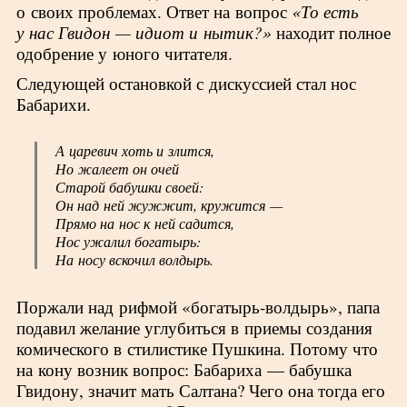
о своих проблемах. Ответ на вопрос
«То есть
у нас Гвидон — идиот и нытик?»
находит полное
одобрение у юного читателя.
Следующей остановкой с дискуссией стал нос
Бабарихи.
А царевич хоть и злится,
Но жалеет он очей
Старой бабушки своей:
Он над ней жужжит, кружится —
Прямо на нос к ней садится,
Нос ужалил богатырь:
На носу вскочил волдырь.
Поржали над рифмой «богатырь-волдырь», папа
подавил желание углубиться в приемы создания
комического в стилистике Пушкина. Потому что
на кону возник вопрос: Бабариха — бабушка
Гвидону, значит мать Салтана? Чего она тогда его