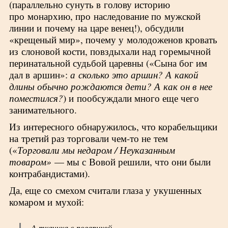
(параллельно сунуть в голову историю
про монархию, про наследование по мужской
линии и почему на царе венец!), обсудили
«крещеный мир», почему у молодоженов кровать
из слоновой кости, повздыхали над горемычной
перинатальной судьбой царевны («Сына бог им
дал в аршин»:
а сколько это аршин? А какой
длины обычно рождаются дети? А как он в нее
поместился?
) и пообсуждали много еще чего
занимательного.
Из интересного обнаружилось, что корабельщики
на третий раз торговали чем-то не тем
(«
Торговали мы недаром / Неуказанным
товаром»
— мы с Вовой решили, что они были
контрабандистами).
Да, еще со смехом считали глаза у укушенных
комаром и мухой:
А ткачиха с поварихой,