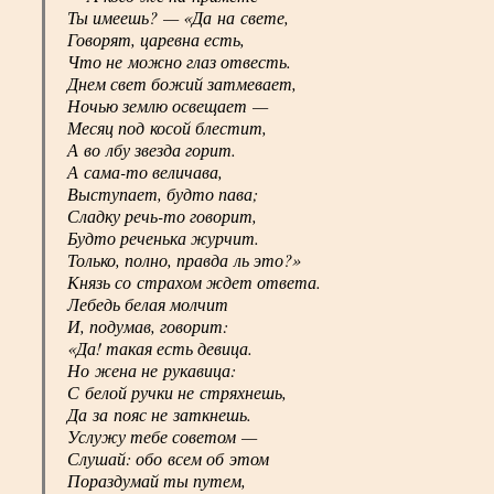
Ты имеешь? — «Да на свете,
Говорят, царевна есть,
Что не можно глаз отвесть.
Днем свет божий затмевает,
Ночью землю освещает —
Месяц под косой блестит,
А во лбу звезда горит.
А сама-то величава,
Выступает, будто пава;
Сладку речь-то говорит,
Будто реченька журчит.
Только, полно, правда ль это?»
Князь со страхом ждет ответа.
Лебедь белая молчит
И, подумав, говорит:
«Да! такая есть девица.
Но жена не рукавица:
С белой ручки не стряхнешь,
Да за пояс не заткнешь.
Услужу тебе советом —
Слушай: обо всем об этом
Пораздумай ты путем,