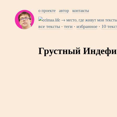
о проекте
автор
контакты
все тексты
·
теги
·
избранное
·
10 текс
Грустный Индефи