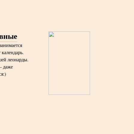
авные
 занимается
т календарь.
шей леонарды.
— даже
я:)