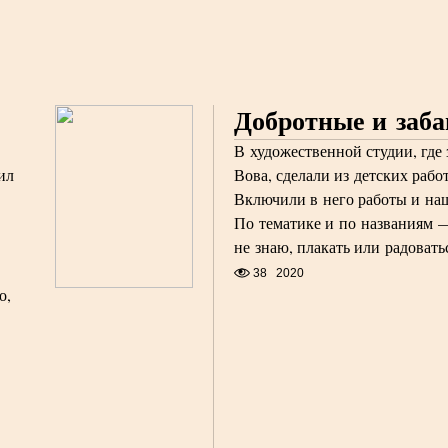
Добротные и заб
В художественной студии, где
ил
Вова, сделали из детских рабо
Включили в него работы и на
По тематике и по названиям 
не знаю, плакать или радоватьс
38
2020
о,