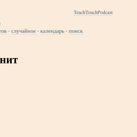
TeachTouchPodcast
тов
·
случайное
·
календарь
·
поиск
нит