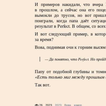
И примеров накидали, что вчера 
в прошлом, а сейчас она его поце
вымокли до трусов, но вот приш
поиграли, когда папа даёт ситуац
результат в Perfect. В общем, со все
И вот следующий пример, в котор
за время?
Вова, поднимая очи к горним высям
— Да понятно, что Perfect. Но пройде
Папу от подобной глубины и томнос
«Есть только миг между прошлым и
Так вот.
26
2023
2023
Вова
хумор