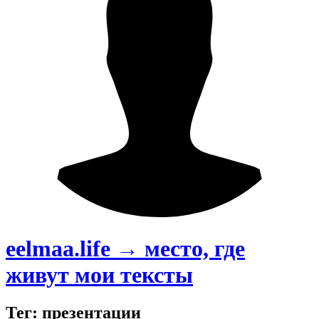
eelmaa.life → место, где
живут мои тексты
Тег: презентации