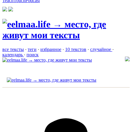
TeachTouchPodcast
все тексты
·
теги
·
избранное
·
10 текстов
·
случайное
·
календарь
·
поиск